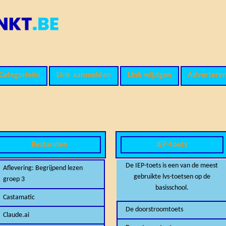
Categorieën
Link aanmelden
Link wijzigen
Advertere
Bestanden
IEP-toets
De IEP-toets is een van de meest
Aflevering: Begrijpend lezen
gebruikte lvs-toetsen op de
groep 3
basisschool.
Castamatic
De doorstroomtoets
Claude.ai