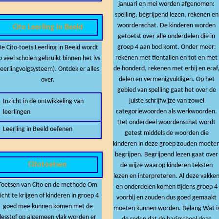
januari en mei worden afgenomen:
spelling, begrijpend lezen, rekenen en
woordenschat. De kinderen worden
Cito Leerling in Beeld
getoetst over alle onderdelen die in
groep 4 aan bod komt. Onder meer:
e Cito-toets Leerling in Beeld wordt
rekenen met tientallen en tot en met
p veel scholen gebruikt binnen het lvs
de honderd, rekenen met erbij en eraf
leerlingvolgsysteem). Ontdek er alles
delen en vermenigvuldigen. Op het
over.
gebied van spelling gaat het over de
juiste schrijfwijze van zowel
Inzicht in de ontwikkeling van
categoriewoorden als werkwoorden.
leerlingen
Het onderdeel woordenschat wordt
Leerling in Beeld oefenen
getest middels de woorden die
kinderen in deze groep zouden moete
begrijpen. Begrijpend lezen gaat over
Citotoetsen
de wijze waarop kinderen teksten
lezen en interpreteren. Al deze vakke
Toetsen van Cito en de methode Om
en onderdelen komen tijdens groep 4
icht te krijgen of kinderen in groep 4
voorbij en zouden dus goed gemaakt
goed mee kunnen komen met de
moeten kunnen worden. Belang Wat is
lesstof op algemeen vlak worden er