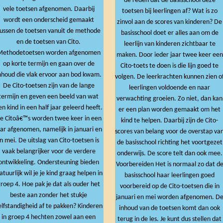
de reden dat de basisschool deze
vele toetsen afgenomen. Daarbij
toetsen bij leerlingen af? Wat is zo
wordt een onderscheid gemaakt
zinvol aan de scores van kinderen? De
ussen de toetsen vanuit de methode
basisschool doet er alles aan om de
en de toetsen van Cito.
leerlijn van kinderen zichtbaar te
Methodetoetsen worden afgenomen
maken. Door ieder jaar twee keer een
op korte termijn en gaan over de
Cito-toets te doen is die lijn goed te
nhoud die vlak ervoor aan bod kwam.
volgen. De leerkrachten kunnen zien o
De Cito-toetsen zijn van de lange
leerlingen voldoende en naar
termijn en geven een beeld van wat
verwachting groeien. Zo niet, dan kan
en kind in een half jaar geleerd heeft.
er een plan worden gemaakt om het
e Citoâ€™s worden twee keer in een
kind te helpen. Daarbij zijn de Cito-
aar afgenomen, namelijk in januari en
scores van belang voor de overstap va
in mei. De uitslag van Cito-toetsen is
de basisschool richting het voortgezet
vaak belangrijker voor de verdere
onderwijs. De score telt dan ook mee.
ntwikkeling. Ondersteuning bieden
Voorbereiden Het is normaal zo dat de
atuurlijk wil je je kind graag helpen in
basisschool haar leerlingen goed
roep 4. Hoe pak je dat als ouder het
voorbereid op de Cito-toetsen die in
beste aan zonder het stukje
januari en mei worden afgenomen. D
elfstandigheid af te pakken? Kinderen
inhoud van de toetsen komt dan ook
in groep 4 hechten zowel aan een
terug in de les. Je kunt dus stellen dat