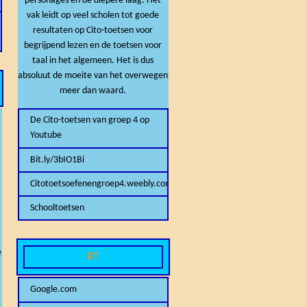
personages en de diepere laag. Het
vak leidt op veel scholen tot goede
resultaten op Cito-toetsen voor
begrijpend lezen en de toetsen voor
taal in het algemeen. Het is dus
absoluut de moeite van het overwegen
meer dan waard.
De Cito-toetsen van groep 4 op
Youtube
Bit.ly/3bIO1Bi
Citotoetsoefenengroep4.weebly.com
Schooltoetsen
e
RT
Google.com