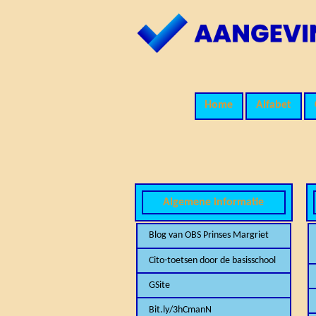
Home
Alfabet
Algemene informatie
Blog van OBS Prinses Margriet
Cito-toetsen door de basisschool
GSite
Bit.ly/3hCmanN