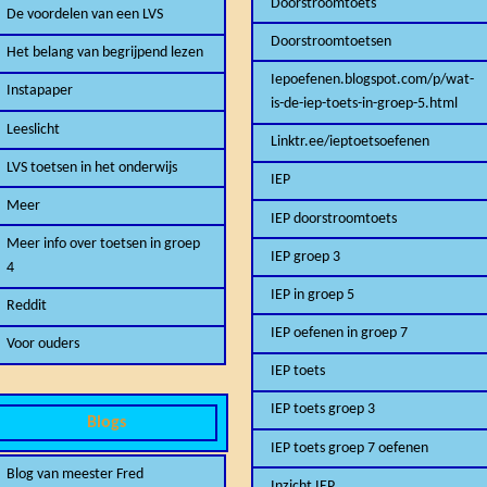
Doorstroomtoets
De voordelen van een LVS
Doorstroomtoetsen
Het belang van begrijpend lezen
Iepoefenen.blogspot.com/p/wat-
Instapaper
is-de-iep-toets-in-groep-5.html
Leeslicht
Linktr.ee/ieptoetsoefenen
LVS toetsen in het onderwijs
IEP
Meer
IEP doorstroomtoets
Meer info over toetsen in groep
IEP groep 3
4
IEP in groep 5
Reddit
IEP oefenen in groep 7
Voor ouders
IEP toets
IEP toets groep 3
Blogs
IEP toets groep 7 oefenen
Blog van meester Fred
Inzicht IEP