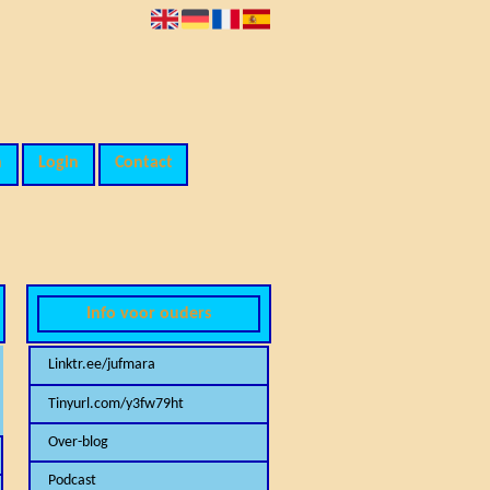
n
Login
Contact
Info voor ouders
Linktr.ee/jufmara
Tinyurl.com/y3fw79ht
Over-blog
Podcast