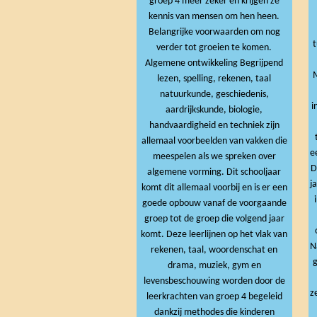
groep 4 meer zeker en krijgen ze
kennis van mensen om hen heen.
Belangrijke voorwaarden om nog
t
verder tot groeien te komen.
Algemene ontwikkeling Begrijpend
lezen, spelling, rekenen, taal
natuurkunde, geschiedenis,
i
aardrijkskunde, biologie,
handvaardigheid en techniek zijn
allemaal voorbeelden van vakken die
e
meespelen als we spreken over
D
algemene vorming. Dit schooljaar
j
komt dit allemaal voorbij en is er een
goede opbouw vanaf de voorgaande
groep tot de groep die volgend jaar
o
komt. Deze leerlijnen op het vlak van
N
rekenen, taal, woordenschat en
g
drama, muziek, gym en
levensbeschouwing worden door de
z
leerkrachten van groep 4 begeleid
dankzij methodes die kinderen