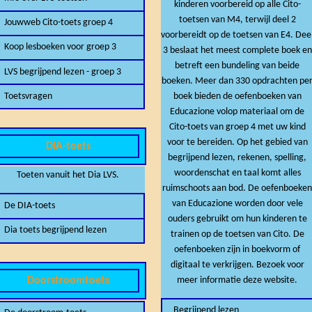
kinderen voorbereid op alle Cito-
toetsen van M4, terwijl deel 2
Jouwweb Cito-toets groep 4
voorbereidt op de toetsen van E4. Dee
Koop lesboeken voor groep 3
3 beslaat het meest complete boek en
betreft een bundeling van beide
LVS begrijpend lezen - groep 3
boeken. Meer dan 330 opdrachten pe
boek bieden de oefenboeken van
Toetsvragen
Educazione volop materiaal om de
Cito-toets van groep 4 met uw kind
voor te bereiden. Op het gebied van
DIA-toets
begrijpend lezen, rekenen, spelling,
woordenschat en taal komt alles
Toeten vanuit het Dia LVS.
ruimschoots aan bod. De oefenboeke
van Educazione worden door vele
De DIA-toets
ouders gebruikt om hun kinderen te
Dia toets begrijpend lezen
trainen op de toetsen van Cito. De
oefenboeken zijn in boekvorm of
digitaal te verkrijgen. Bezoek voor
meer informatie deze website.
Doorstroomtoets
Begrijpend lezen