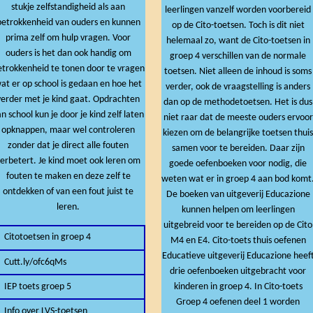
stukje zelfstandigheid als aan
leerlingen vanzelf worden voorbereid
betrokkenheid van ouders en kunnen
op de Cito-toetsen. Toch is dit niet
prima zelf om hulp vragen. Voor
helemaal zo, want de Cito-toetsen in
ouders is het dan ook handig om
groep 4 verschillen van de normale
etrokkenheid te tonen door te vragen
toetsen. Niet alleen de inhoud is soms
at er op school is gedaan en hoe het
verder, ook de vraagstelling is anders
verder met je kind gaat. Opdrachten
dan op de methodetoetsen. Het is dus
n school kun je door je kind zelf laten
niet raar dat de meeste ouders ervoor
opknappen, maar wel controleren
kiezen om de belangrijke toetsen thui
zonder dat je direct alle fouten
samen voor te bereiden. Daar zijn
verbetert. Je kind moet ook leren om
goede oefenboeken voor nodig, die
fouten te maken en deze zelf te
weten wat er in groep 4 aan bod komt
ontdekken of van een fout juist te
De boeken van uitgeverij Educazione
leren.
kunnen helpen om leerlingen
uitgebreid voor te bereiden op de Cito
Citotoetsen in groep 4
M4 en E4. Cito-toets thuis oefenen
Educatieve uitgeverij Educazione heef
Cutt.ly/ofc6qMs
drie oefenboeken uitgebracht voor
kinderen in groep 4. In Cito-toets
IEP toets groep 5
Groep 4 oefenen deel 1 worden
Info over LVS-toetsen