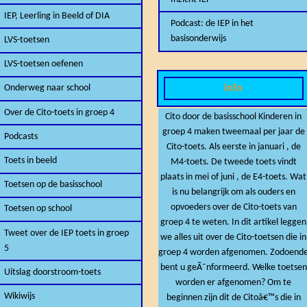
IEP, Leerling in Beeld of DIA
Podcast: de IEP in het
basisonderwijs
LVS-toetsen
LVS-toetsen oefenen
Info
Onderweg naar school
Over de Cito-toets in groep 4
Cito door de basisschool Kinderen in
groep 4 maken tweemaal per jaar de
Podcasts
Cito-toets. Als eerste in januari , de
Toets in beeld
M4-toets. De tweede toets vindt
plaats in mei of juni , de E4-toets. Wat
Toetsen op de basisschool
is nu belangrijk om als ouders en
opvoeders over de Cito-toets van
Toetsen op school
groep 4 te weten. In dit artikel leggen
Tweet over de IEP toets in groep
we alles uit over de Cito-toetsen die in
5
groep 4 worden afgenomen. Zodoend
bent u geÃ¯nformeerd. Welke toetsen
Uitslag doorstroom-toets
worden er afgenomen? Om te
Wikiwijs
beginnen zijn dit de Citoâ€™s die in